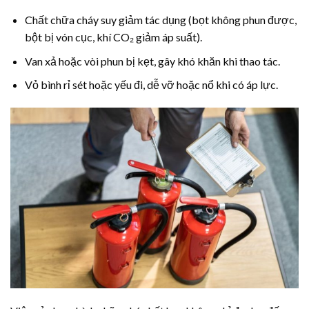
Chất chữa cháy suy giảm tác dụng (bọt không phun được,
bột bị vón cục, khí CO₂ giảm áp suất).
Van xả hoặc vòi phun bị kẹt, gây khó khăn khi thao tác.
Vỏ bình rỉ sét hoặc yếu đi, dễ vỡ hoặc nổ khi có áp lực.