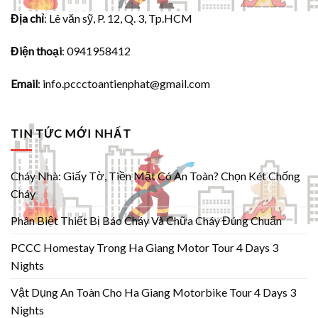
Địa chỉ
: Lê văn sỹ, P. 12, Q. 3, Tp.HCM
Điện thoại
: 0941958412
Email
:
info.pccctoantienphat@gmail.com
TIN TỨC MỚI NHẤT
Cháy Nhà: Giấy Tờ, Tiền Mặt Có An Toàn? Chọn Két Chống
Cháy
Phân Biệt Thiết Bị Báo Cháy Và Chữa Cháy Đúng Chuẩn
PCCC Homestay Trong Ha Giang Motor Tour 4 Days 3
Nights
Vật Dụng An Toàn Cho Ha Giang Motorbike Tour 4 Days 3
Nights