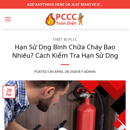
Skip
ADD ANYTHING HERE OR JUST REMOVE IT...
to
content
THIẾT BỊ PCCC
Hạn Sử Dụng Bình Chữa Cháy Bao
Nhiêu? Cách Kiểm Tra Hạn Sử Dụng
POSTED ON
APRIL 28, 2025
BY
ADMIN
28
Apr